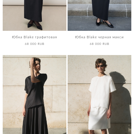
Юбка Blake графитовая
Юбка Blake черная макси
68 000 RUB
68 000 RUB