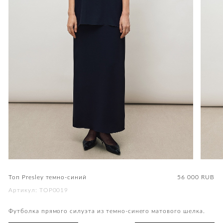
Топ Presley темно-синий
56 000
RUB
Артикул: TOP0019
Футболка прямого силуэта из темно-синего матового шелка.