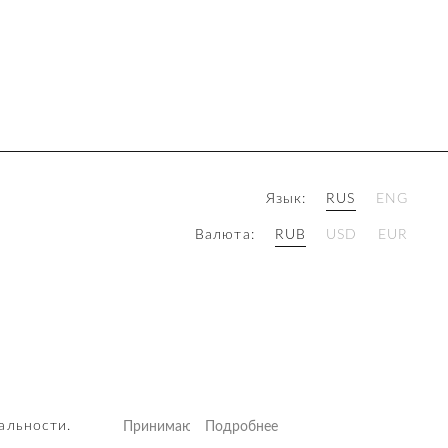
Язык:
RUS
ENG
Валюта:
RUB
USD
EUR
сти
альности
.
Принимаю
Подробнее