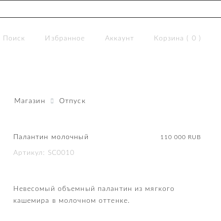
Поиск
Избранное
Аккаунт
Корзина (
0
)
Магазин
Отпуск
Палантин молочный
110 000
RUB
Артикул: SC0010
Невесомый объемный палантин из мягкого
кашемира в молочном оттенке.