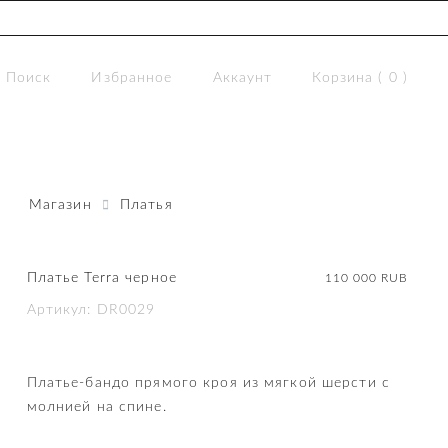
Поиск
Избранное
Аккаунт
Корзина (
0
)
Магазин
Платья
Платье Terra черное
110 000
RUB
Артикул: DR0029
Платье-бандо прямого кроя из мягкой шерсти с
молнией на спине.